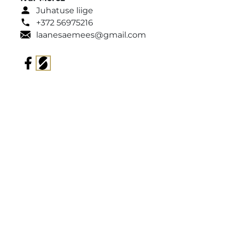
Juhatuse liige
+372 56975216
laanesaemees@gmail.com