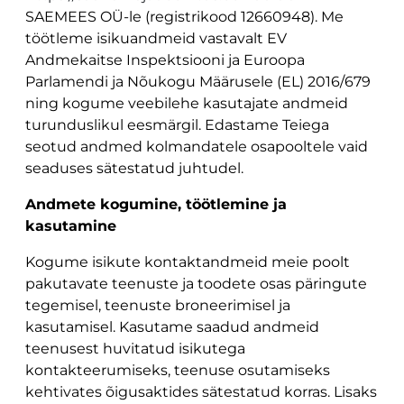
SAEMEES OÜ-le (registrikood 12660948). Me
töötleme isikuandmeid vastavalt EV
Andmekaitse Inspektsiooni ja Euroopa
Parlamendi ja Nõukogu Määrusele (EL) 2016/679
ning kogume veebilehe kasutajate andmeid
turunduslikul eesmärgil. Edastame Teiega
seotud andmed kolmandatele osapooltele vaid
seaduses sätestatud juhtudel.
Andmete kogumine, töötlemine ja
kasutamine
Kogume isikute kontaktandmeid meie poolt
pakutavate teenuste ja toodete osas päringute
tegemisel, teenuste broneerimisel ja
kasutamisel. Kasutame saadud andmeid
teenusest huvitatud isikutega
kontakteerumiseks, teenuse osutamiseks
kehtivates õigusaktides sätestatud korras. Lisaks