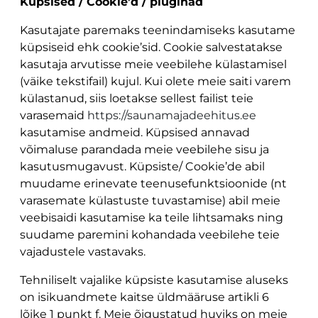
Küpsised / Cookie’d / pluginad
Kasutajate paremaks teenindamiseks kasutame
küpsiseid ehk cookie’sid. Cookie salvestatakse
kasutaja arvutisse meie veebilehe külastamisel
(väike tekstifail) kujul. Kui olete meie saiti varem
külastanud, siis loetakse sellest failist teie
varasemaid
https://saunamajadeehitus.ee
kasutamise andmeid. Küpsised annavad
võimaluse parandada meie veebilehe sisu ja
kasutusmugavust. Küpsiste/ Cookie’de abil
muudame erinevate teenusefunktsioonide (nt
varasemate külastuste tuvastamise) abil meie
veebisaidi kasutamise ka teile lihtsamaks ning
suudame paremini kohandada veebilehe teie
vajadustele vastavaks.
Tehniliselt vajalike küpsiste kasutamise aluseks
on isikuandmete kaitse üldmääruse artikli 6
lõike 1 punkt f. Meie õigustatud huviks on meie