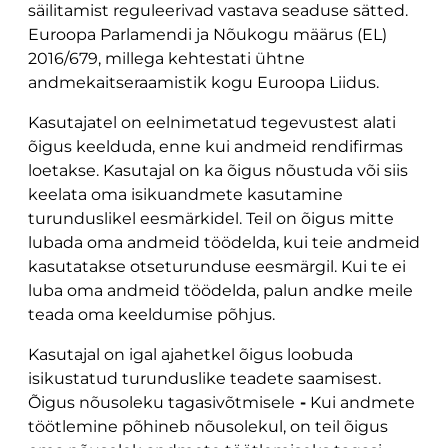
säilitamist reguleerivad vastava seaduse sätted.
Euroopa Parlamendi ja Nõukogu määrus (EL)
2016/679, millega kehtestati ühtne
andmekaitseraamistik kogu Euroopa Liidus.
Kasutajatel on eelnimetatud tegevustest alati
õigus keelduda, enne kui andmeid rendifirmas
loetakse. Kasutajal on ka õigus nõustuda või siis
keelata oma isikuandmete kasutamine
turunduslikel eesmärkidel. Teil on õigus mitte
lubada oma andmeid töödelda, kui teie andmeid
kasutatakse otseturunduse eesmärgil. Kui te ei
luba oma andmeid töödelda, palun andke meile
teada oma keeldumise põhjus.
Kasutajal on igal ajahetkel õigus loobuda
isikustatud turunduslike teadete saamisest.
Õigus nõusoleku tagasivõtmisele
-
Kui andmete
töötlemine põhineb nõusolekul, on teil õigus