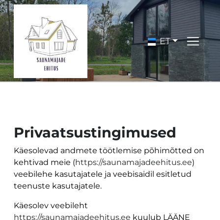
ET
Privaatsustingimused
Käesolevad andmete töötlemise põhimõtted on
kehtivad meie (
https://saunamajadeehitus.ee
)
veebilehe kasutajatele ja veebisaidil esitletud
teenuste kasutajatele.
Käesolev veebileht
https://saunamajadeehitus.ee
kuulub LÄÄNE