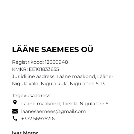
LÄÄNE SAEMEES OÜ
Registrikood:
12660948
KMKR:
EE101833655
Juriidiline aadress: Lääne maakond, Lääne-
Nigula vald, Nigula küla, Nigula tee 5-13
Tegevusaadress
Lääne maakond, Taebla, Nigula tee 5
laanesaemees@gmail.com
+372 56975216
Ivar Moroz