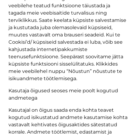
veebilehe teatud funktsioone täiustada ja
tagada meie veebisaitide turvalisus ning
terviklikkus. Saate keelata küpsiste salvestamise
ja kustutada juba olemasolevaid küpsiseid,
muutes vastavalt oma brauseri seadeid. Kui te
Cookisi’d/ küpsiseid salvestada ei luba, võib see
kahjustada internetipakkumiste
teenusefunktsioone. Seepärast soovitame jätta
küpsiste funktsiooni sisselülitatuks. Klikkides
meie veebilehel nuppu “Nõustun” nõustute te
isikuandmete töötlemisega.
Kasutaja õigused seoses meie poolt kogutud
andmetega
Kasutajal on õigus saada enda kohta teavet
kogutud isikustatud andmete kasutamise kohta
vastavalt kehtivates õigusaktides sätestatud
korrale. Andmete töötlemist, edastamist ja