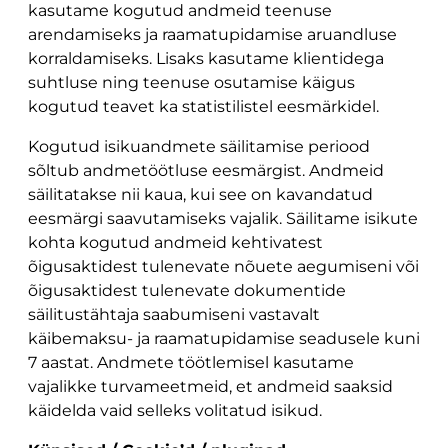
kasutame kogutud andmeid teenuse
arendamiseks ja raamatupidamise aruandluse
korraldamiseks. Lisaks kasutame klientidega
suhtluse ning teenuse osutamise käigus
kogutud teavet ka statistilistel eesmärkidel.
Kogutud isikuandmete säilitamise periood
sõltub andmetöötluse eesmärgist. Andmeid
säilitatakse nii kaua, kui see on kavandatud
eesmärgi saavutamiseks vajalik. Säilitame isikute
kohta kogutud andmeid kehtivatest
õigusaktidest tulenevate nõuete aegumiseni või
õigusaktidest tulenevate dokumentide
säilitustähtaja saabumiseni vastavalt
käibemaksu- ja raamatupidamise seadusele kuni
7 aastat. Andmete töötlemisel kasutame
vajalikke turvameetmeid, et andmeid saaksid
käidelda vaid selleks volitatud isikud.