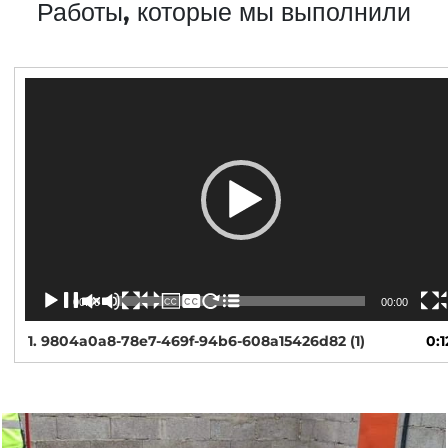
Работы, которые мы выполнили
V
i
d
e
o
P
l
a
y
e
r
00:00
00:00
1.
9804a0a8-78e7-469f-94b6-608a15426d82 (1)
0:1