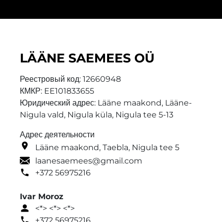
n
u
m
s
i
LÄÄNE SAEMEES OÜ
i
a
Реестровый код:
12660948
*
КМКР:
EE101833655
Юридический адрес: Lääne maakond, Lääne-
Nigula vald, Nigula küla, Nigula tee 5-13
Адрес деятельности
Lääne maakond, Taebla, Nigula tee 5
laanesaemees@gmail.com
+372 56975216
Ivar Moroz
<*> <*> <*>
+372 56975216